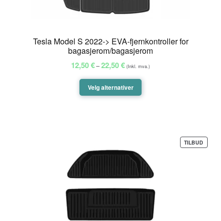
Tesla Model S 2022-> EVA-fjernkontroller for
bagasjerom/bagasjerom
Prisområde:
12,50
€
22,50
€
–
(Inkl. mva.)
12,50 €
til
Velg alternativer
22,50 €
PROD
TILBUD
PÅ
SALG