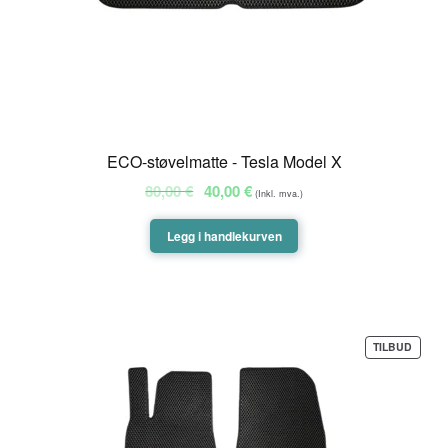
ECO-støvelmatte - Tesla Model X
Opprinnelig
Nåværende
80,00
€
40,00
€
(Inkl. mva.)
pris
pris
var:
er:
Legg i handlekurven
80,00 €.
40,00 €.
PROD
TILBUD
PÅ
SALG