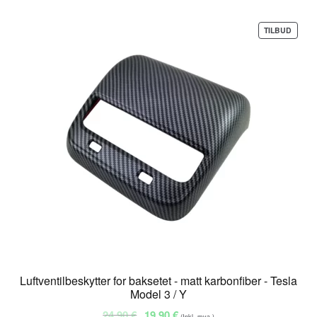
PROD
TILBUD
PÅ
SALG
Luftventilbeskytter for baksetet - matt karbonfiber - Tesla
Model 3 / Y
Opprinnelig
Nåværende
24,90
€
19,90
€
(Inkl. mva.)