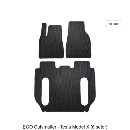
PROD
TILBUD
PÅ
SALG
ECO Gulvmatter - Tesla Model X (6 seter)