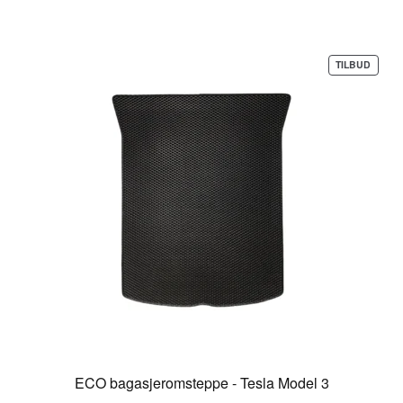
PROD
TILBUD
PÅ
SALG
ECO bagasjeromsteppe - Tesla Model 3