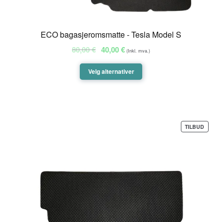
ECO bagasjeromsmatte - Tesla Model S
Opprinnelig
Nåværende
80,00
€
40,00
€
(Inkl. mva.)
pris
pris
var:
er:
Velg alternativer
80,00 €.
40,00 €.
PROD
TILBUD
PÅ
SALG