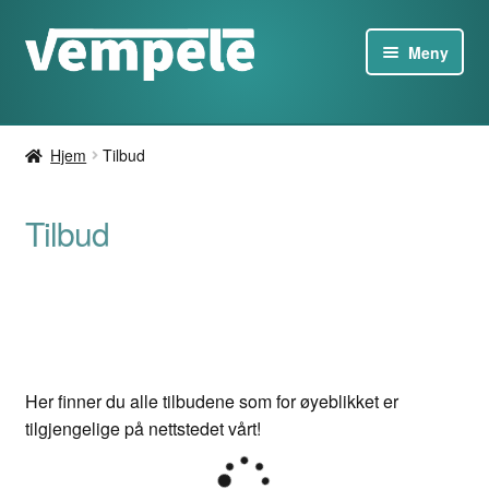
Gå
Hopp
Meny
til
til
navigasjon
innhold
Tesla-produkter
Hjem
Tilbud
Ladere
Tilbud
Tilbud
Om
Kontakt oss
Her finner du alle tilbudene som for øyeblikket er
NO
tilgjengelige på nettstedet vårt!