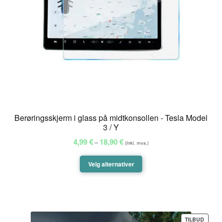
Berøringsskjerm i glass på midtkonsollen - Tesla Model
3 / Y
Prisområde:
4,99
€
18,90
€
–
(Inkl. mva.)
4,99 €
til
Velg alternativer
18,90 €
PROD
TILBUD