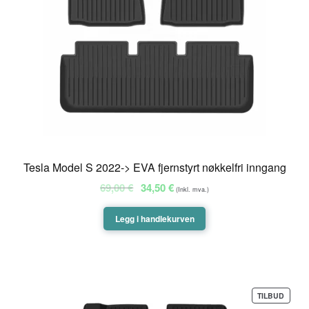
Tesla Model S 2022-> EVA fjernstyrt nøkkelfri inngang
Opprinnelig
Nåværende
69,00
€
34,50
€
(Inkl. mva.)
pris
pris
var:
er:
Legg i handlekurven
69,00 €.
34,50 €.
PROD
TILBUD
PÅ