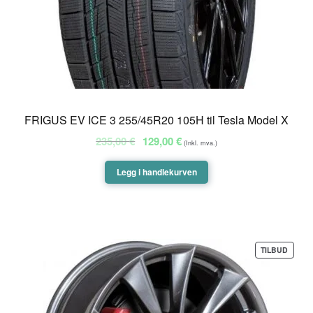
FRIGUS EV ICE 3 255/45R20 105H til Tesla Model X
Opprinnelig
Nåværende
235,00
€
129,00
€
(Inkl. mva.)
pris
pris
var:
er:
Legg i handlekurven
235,00 €.
129,00 €.
PROD
TILBUD
PÅ
SALG