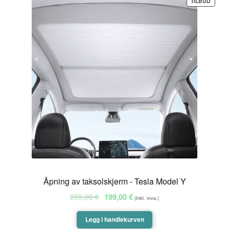
PROD
TILBUD
PÅ
SALG
Åpning av taksolskjerm - Tesla Model Y
Opprinnelig
Nåværende
259,00
€
199,00
€
(Inkl. mva.)
pris
pris
var:
er:
Legg i handlekurven
259,00 €.
199,00 €.