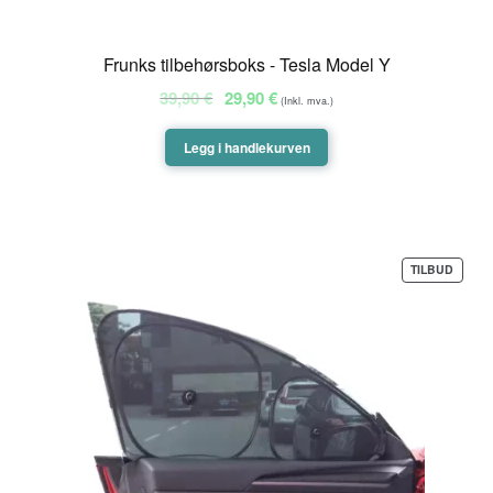
Frunks tilbehørsboks - Tesla Model Y
Opprinnelig
Nåværende
39,90
€
29,90
€
(Inkl. mva.)
pris
pris
var:
er:
Legg i handlekurven
39,90 €.
29,90 €.
PROD
TILBUD
PÅ
SALG