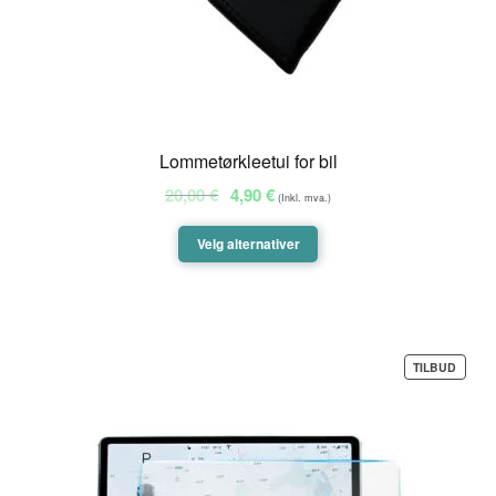
Lommetørkleetui for bil
Opprinnelig
Nåværende
20,00
€
4,90
€
(Inkl. mva.)
pris
pris
var:
er:
Velg alternativer
20,00 €.
4,90 €.
PROD
TILBUD
PÅ
SALG