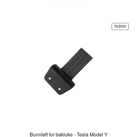
PROD
TILBUD
PÅ
SALG
Bunnløft for bakluke - Tesla Model Y