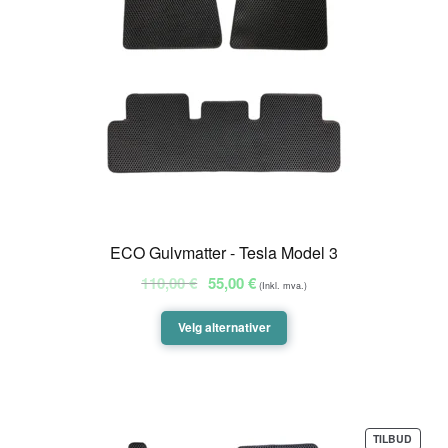
ECO Gulvmatter - Tesla Model 3
Opprinnelig
Nåværende
110,00
€
55,00
€
(Inkl. mva.)
pris
pris
var:
er:
Velg alternativer
110,00 €.
55,00 €.
PROD
TILBUD