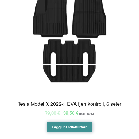
SALG
Tesla Model X 2022-> EVA fjernkontroll, 6 seter
Opprinnelig
Nåværende
79,00
€
39,50
€
(Inkl. mva.)
pris
pris
var:
er:
Legg i handlekurven
79,00 €.
39,50 €.