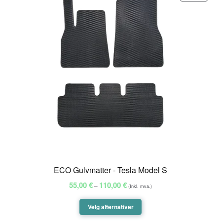
PÅ
SALG
ECO Gulvmatter - Tesla Model S
Prisområde:
55,00
€
110,00
€
–
(Inkl. mva.)
55,00 €
til
Velg alternativer
110,00 €