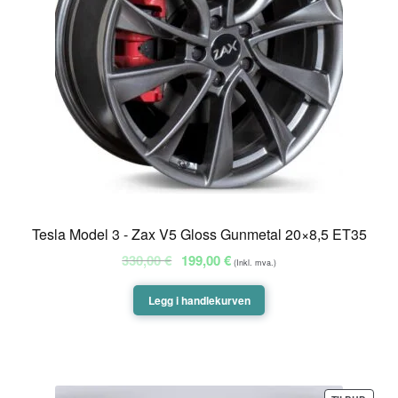
Tesla Model 3 - Zax V5 Gloss Gunmetal 20×8,5 ET35
Opprinnelig
Nåværende
330,00
€
199,00
€
(Inkl. mva.)
pris
pris
var:
er:
Legg i handlekurven
330,00 €.
199,00 €.