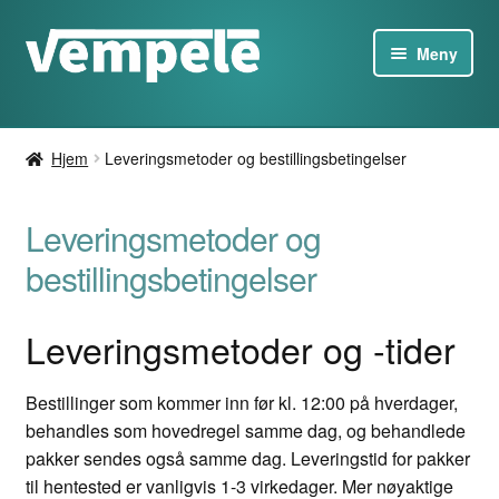
Gå
Hopp
Meny
til
til
navigasjon
innhold
Tesla-produkter
Hjem
Leveringsmetoder og bestillingsbetingelser
Ladere
Leveringsmetoder og
Tilbud
bestillingsbetingelser
Om
Leveringsmetoder og -tider
Kontakt oss
Bestillinger som kommer inn før kl. 12:00 på hverdager,
NO
behandles som hovedregel samme dag, og behandlede
pakker sendes også samme dag. Leveringstid for pakker
til hentested er vanligvis 1-3 virkedager. Mer nøyaktige