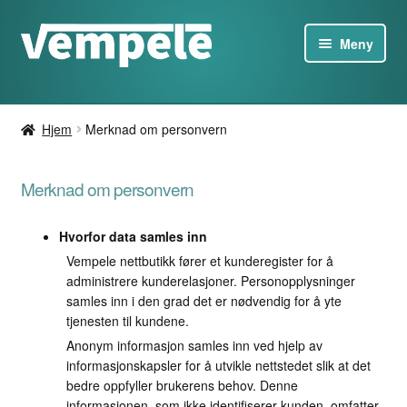
Gå
Hopp
Meny
til
til
navigasjon
innhold
Tesla-produkter
Hjem
Merknad om personvern
Ladere
Merknad om personvern
Tilbud
Hvorfor data samles inn
Om
Vempele nettbutikk fører et kunderegister for å
administrere kunderelasjoner. Personopplysninger
Kontakt oss
samles inn i den grad det er nødvendig for å yte
tjenesten til kundene.
NO
Anonym informasjon samles inn ved hjelp av
informasjonskapsler for å utvikle nettstedet slik at det
bedre oppfyller brukerens behov. Denne
informasjonen, som ikke identifiserer kunden, omfatter