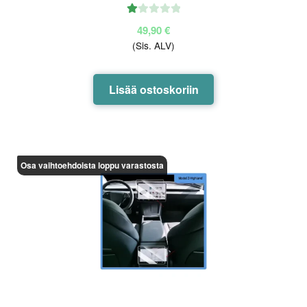
Ar
49,90
€
vo
(Sis. ALV)
ste
lu
tu
Lisää ostoskoriin
ott
ee
sta
:
1.
Osa vaihtoehdoista loppu varastosta
00
/ 5