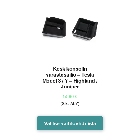
Voit
tehdä
valinnat
tuotteen
sivulla.
Keskikonsolin
varastosäiliö – Tesla
Model 3 / Y – Highland /
Juniper
14,90
€
(Sis. ALV)
Tällä
Valitse vaihtoehdoista
tuotteella
on