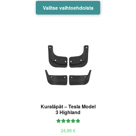
45,00 €
Tällä
Valitse vaihtoehdoista
tuotteella
on
useampi
muunnelma.
Voit
tehdä
valinnat
tuotteen
sivulla.
Kuraläpät – Tesla Model
3 Highland
Arvostelu
24,99
€
tuotteesta: