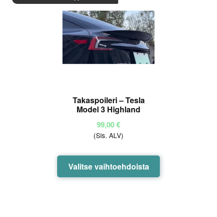
Takaspoileri – Tesla
Model 3 Highland
99,00
€
(Sis. ALV)
Tällä
Valitse vaihtoehdoista
tuotteella
on
useampi
muunnelma.