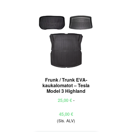
useampi
muunnelma.
Voit
tehdä
valinnat
tuotteen
sivulla.
Frunk / Trunk EVA-
kaukalomatot – Tesla
Model 3 Highland
-
25,00
€
Hintaluokka:
45,00
€
(Sis. ALV)
25,00 €
-