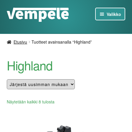
Siirry
Siirry
Valikko
navigointiin
sisältöön
Tesla-Tuotteet
Etusivu
Tuotteet avainsanalla “Highland”
Laturit
Highland
Tarjoukset
Tietoa
Ota yhteyttä
Lajiteltu
Näytetään kaikki 8 tulosta
uusimman
FI
mukaan