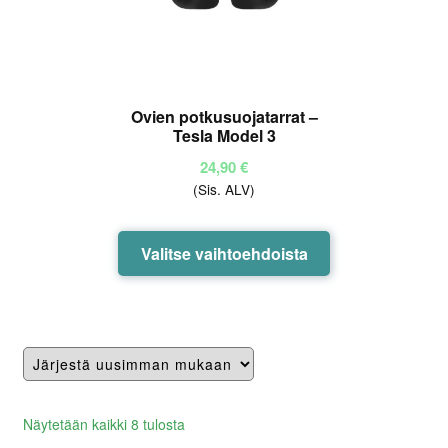
sivulla.
Ovien potkusuojatarrat –
Tesla Model 3
24,90
€
(Sis. ALV)
Tällä
Valitse vaihtoehdoista
tuotteella
on
useampi
muunnelma.
Voit
tehdä
valinnat
Lajiteltu
Näytetään kaikki 8 tulosta
tuotteen
uusimman