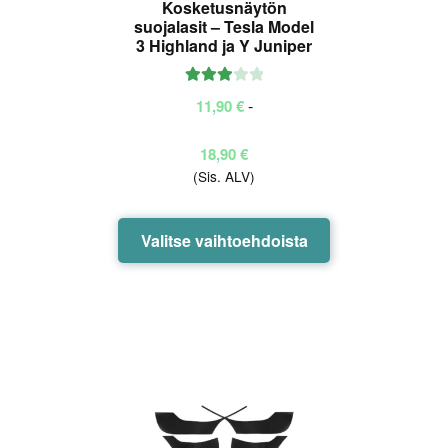
Kosketusnäytön
suojalasit – Tesla Model
3 Highland ja Y Juniper
Arvoste
-
11,90
€
lu
tuottees
Hintaluokka:
18,90
€
ta:
3.00
(Sis. ALV)
11,90 €
/ 5
-
18,90 €
Tällä
Valitse vaihtoehdoista
tuotteella
on
useampi
muunnelma.
Voit
tehdä
valinnat
tuotteen