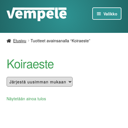
Siirry
Siirry
Valikko
navigointiin
sisältöön
Tesla-Tuotteet
Etusivu
Tuotteet avainsanalla “Koiraeste”
Laturit
Koiraeste
Tarjoukset
Tietoa
Ota yhteyttä
Näytetään ainoa tulos
FI