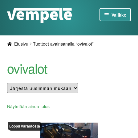
Siirry
Siirry
Valikko
navigointiin
sisältöön
Tesla-Tuotteet
Etusivu
Tuotteet avainsanalla “ovivalot”
Laturit
ovivalot
Tarjoukset
Tietoa
Ota yhteyttä
Näytetään ainoa tulos
FI
Loppu varastosta