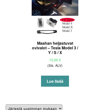
Maahan heijastuvat
ovivalot – Tesla Model 3 /
Y / S / X
15,00
€
(Sis. ALV)
Lue lisää