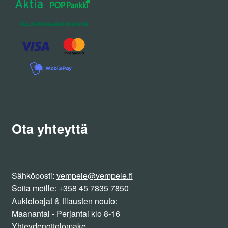
Ota yhteyttä
Sähköposti:
vempele@vempele.fi
Soita meille:
+358 45 7835 7850
Aukioloajat & tilausten nouto:
Maanantai - Perjantai klo 8-16
Yhteydenottolomake