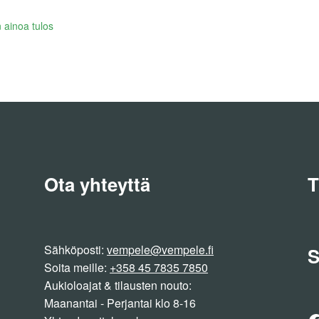
 ainoa tulos
Ota yhteyttä
T
Sähköposti:
vempele@vempele.fi
S
Soita meille:
+358 45 7835 7850
Aukioloajat & tilausten nouto:
Maanantai - Perjantai klo 8-16