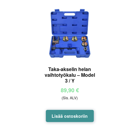
Taka-akselin helan
vaihtotyökalu – Model
3 / Y
89,90
€
(Sis. ALV)
Lisää ostoskoriin