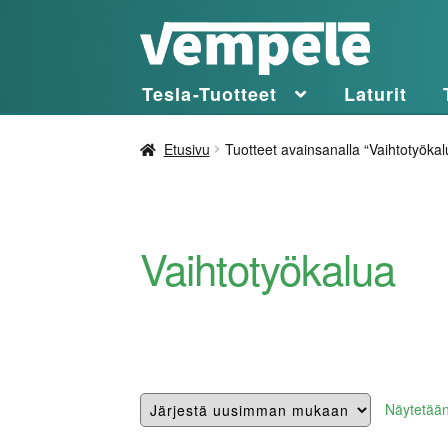
Siirry
Siirry
navigointiin
sisältöön
Tesla-Tuotteet
Laturit
Etusivu
Tuotteet avainsanalla “Vaihtotyökal
Vaihtotyökalua
Näytetään