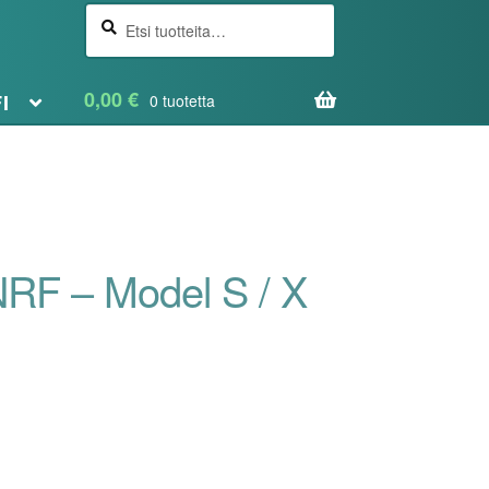
Etsi
Haku
0,00
€
FI
0 tuotetta
 NRF – Model S / X