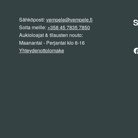
Sähköposti:
vempele@vempele.fi
S
Soita meille:
+358 45 7835 7850
Aukioloajat & tilausten nouto:
Maanantai - Perjantai klo 8-16
F
Yhteydenottolomake