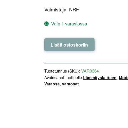
Valmistaja: NRF
Vain 1 varastossa
Sisätilapuhallin
Lisää ostoskoriin
-
NRF
-
Model
VAR0364
Tuotetunnus (SKU):
S
Avainsanat tuotteelle
Lämmityslaitteen
,
Mode
Varaosa
,
varaosat
/
X
määrä