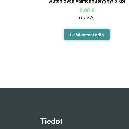
Auton oven vaimennustyynyt 5 kpl
2,00
€
(Sis. ALV)
Lisää ostoskoriin
Tiedot