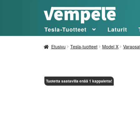
Siirry
Siirry
navigointiin
sisältöön
Tesla-Tuotteet
Laturit
Etusivu
Tesla-tuotteet
Model X
Varaosa
Tuotetta saatavilla enää 1 kappaletta!