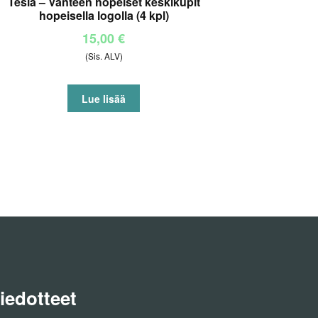
Tesla – Vanteen hopeiset keskikupit
hopeisella logolla (4 kpl)
15,00
€
(Sis. ALV)
Lue lisää
iedotteet