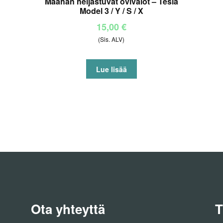
Maahan heijastuvat ovivalot – Tesla
Model 3 / Y / S / X
15,00
€
(Sis. ALV)
Lue lisää
Ota yhteyttä
T