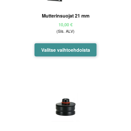
Mutterinsuojat 21 mm
10,00
€
(Sis. ALV)
Tällä
Valitse vaihtoehdoista
tuotteella
on
useampi
muunnelma.
Voit
tehdä
valinnat
tuotteen
sivulla.