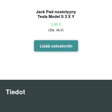
Jack Pad nostotyyny
Tesla Model S 3 X Y
3,90
€
(Sis. ALV)
Lisää ostoskoriin
Tiedot