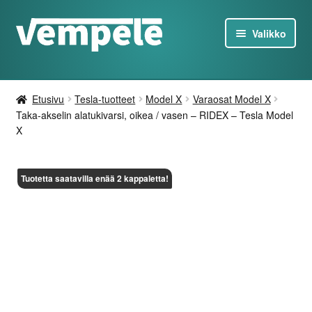
Siirry
Siirry
Valikko
navigointiin
sisältöön
Tesla-Tuotteet
Etusivu
Tesla-tuotteet
Model X
Varaosat Model X
Laturit
Taka-akselin alatukivarsi, oikea / vasen – RIDEX – Tesla Model
X
Tarjoukset
Tuotetta saatavilla enää 2 kappaletta!
Tietoa
Ota yhteyttä
FI