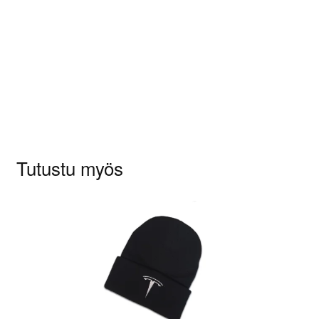
Sinun on
kirjauduttava sisään
kun haluat
kirjoittaa arvioinnin.
Tutustu myös