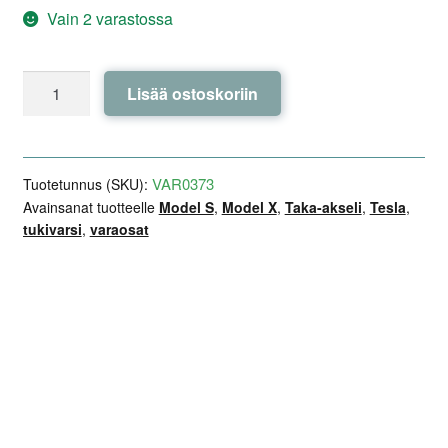
Vain 2 varastossa
Taka-
Lisää ostoskoriin
akselin
alatukivarsi,
oikea
/
VAR0373
Tuotetunnus (SKU):
vasen
Avainsanat tuotteelle
Model S
,
Model X
,
Taka-akseli
,
Tesla
,
tukivarsi
,
varaosat
-
RIDEX
-
Tesla
Lisätiedot
Arviot (0)
Kuvaus
Model
X
määrä