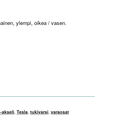
mainen, ylempi, oikea / vasen.
-akseli
,
Tesla
,
tukivarsi
,
varaosat