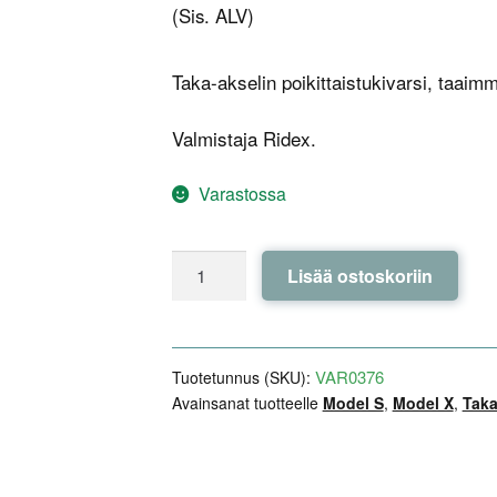
(Sis. ALV)
Taka-akselin poikittaistukivarsi, taaim
Valmistaja Ridex.
Varastossa
Taka-
Lisää ostoskoriin
akselin
poikittaistukivarsi,
taaimmainen,
ylempi,
VAR0376
Tuotetunnus (SKU):
oikea
Avainsanat tuotteelle
Model S
,
Model X
,
Taka
/
vasen
-