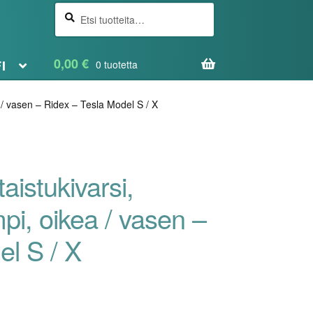
Etsi
Haku
0,00
€
FI
0 tuotetta
a / vasen – Ridex – Tesla Model S / X
aistukivarsi,
pi, oikea / vasen –
el S / X