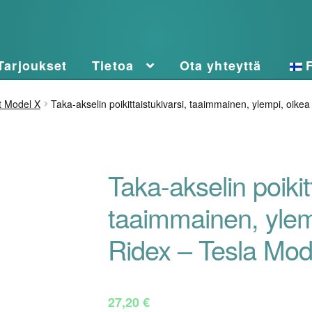
Tarjoukset
Tietoa
Ota yhteyttä
t Model X
Taka-akselin poikittaistukivarsi, taaimmainen, ylempi, oike
Taka-akselin poikitt
taaimmainen, ylem
Ridex – Tesla Mod
27,20
€