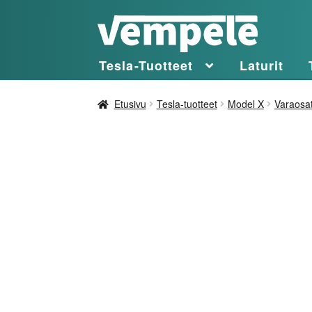
Siirry
Siirry
navigointiin
sisältöön
Tesla-Tuotteet
Laturit
Etusivu
Tesla-tuotteet
Model X
Varaosa