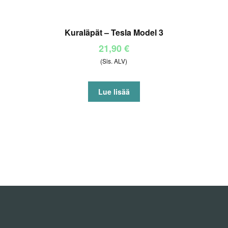
Kuraläpät – Tesla Model 3
21,90
€
(Sis. ALV)
Lue lisää