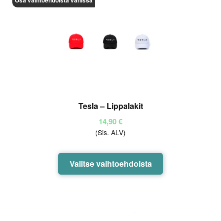
Osa vaihtoehdoista vähissä
Voit
tehdä
valinnat
tuotteen
sivulla.
Tesla – Lippalakit
14,90
€
(Sis. ALV)
Tällä
Valitse vaihtoehdoista
tuotteella
on
useampi
muunnelma.
Voit