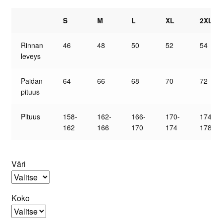
S
M
L
XL
2XL
Rinnan
46
48
50
52
54
leveys
Paidan
64
66
68
70
72
pituus
Pituus
158-
162-
166-
170-
174-
162
166
170
174
178
Väri
Koko