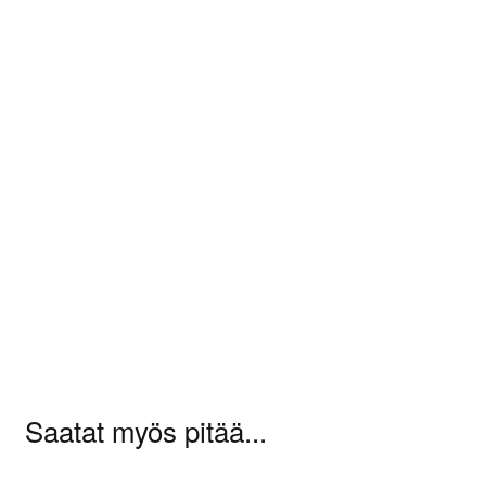
Arviot
Tuotearvioita ei vielä ole.
Sinun on
kirjauduttava sisään
kun haluat
kirjoittaa arvioinnin.
Saatat myös pitää...