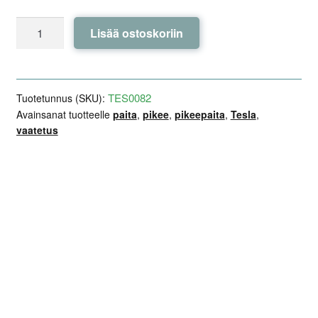
Tesla-
Lisää ostoskoriin
pikeepaita
määrä
TES0082
Tuotetunnus (SKU):
Avainsanat tuotteelle
paita
,
pikee
,
pikeepaita
,
Tesla
,
vaatetus
Lisätiedot
Arviot (0)
Kuvaus
Kokoluokat: S-3XL