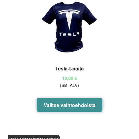
Tesla-t-paita
10,00
€
(Sis. ALV)
Tällä
Valitse vaihtoehdoista
tuotteella
on
useampi
muunnelma.