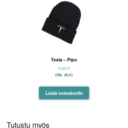
tehdä
valinnat
tuotteen
sivulla.
Tesla – Pipo
9,90
€
(Sis. ALV)
Lisää ostoskoriin
Tutustu myös