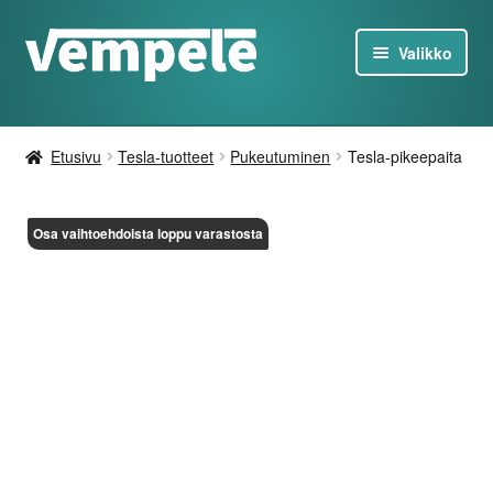
Siirry
Siirry
Valikko
navigointiin
sisältöön
Tesla-Tuotteet
Etusivu
Tesla-tuotteet
Pukeutuminen
Tesla-pikeepaita
Laturit
Tarjoukset
Osa vaihtoehdoista loppu varastosta
Tietoa
Ota yhteyttä
FI