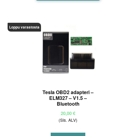
on
useampi
muunnelma.
Loppu varastosta
Voit
tehdä
valinnat
tuotteen
sivulla.
Tesla OBD2 adapteri –
ELM327 – V1.5 –
Bluetooth
20,00
€
(Sis. ALV)