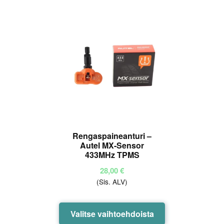
Rengaspaineanturi –
Autel MX-Sensor
433MHz TPMS
28,00
€
(Sis. ALV)
Tällä
Valitse vaihtoehdoista
tuotteella