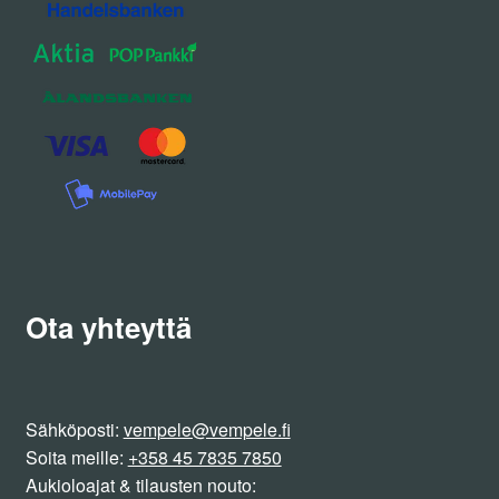
Ota yhteyttä
Sähköposti:
vempele@vempele.fi
Soita meille:
+358 45 7835 7850
Aukioloajat & tilausten nouto: