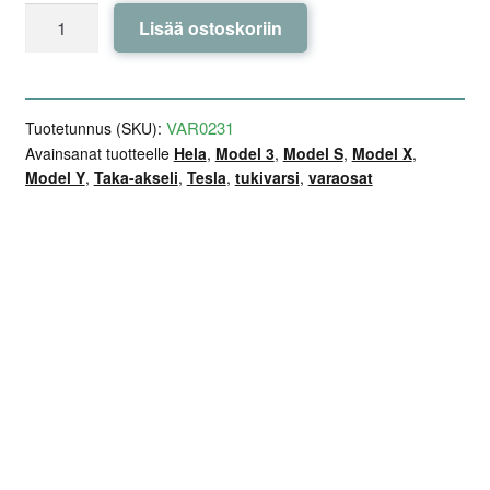
Tukivarren
Lisää ostoskoriin
Hela
-
RIDEX
Plus
VAR0231
Tuotetunnus (SKU):
-
Avainsanat tuotteelle
Hela
,
Model 3
,
Model S
,
Model X
,
Model Y
,
Taka-akseli
,
Tesla
,
tukivarsi
,
varaosat
Tesla
Model
3
/
Lisätiedot
Arviot (0)
Kuvaus
Y
/
S
/
X
määrä
Valmistaja: RIDEX
Valmistajan tuotenumero: 251T1314P