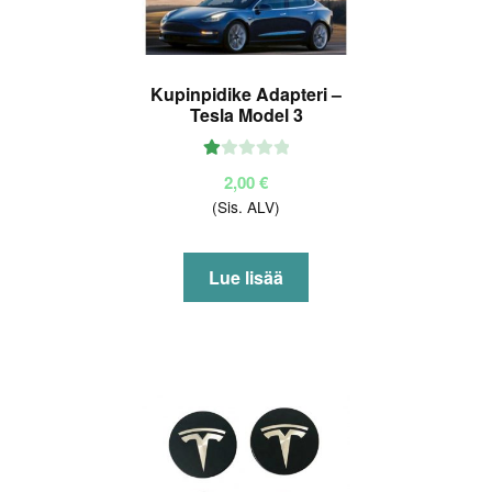
Kupinpidike Adapteri –
Tesla Model 3
Ar
2,00
€
vo
(Sis. ALV)
ste
lu
tu
Lue lisää
ott
ee
sta
:
1.
00
/ 5