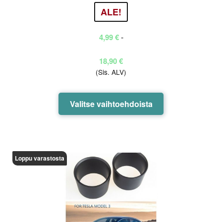
Arvostel
ALE!
u
tuotteest
-
4,99
€
a:
3.25
/
5
Hintaluokka:
18,90
€
(Sis. ALV)
4,99 €
-
18,90 €
Tällä
Valitse vaihtoehdoista
tuotteella
on
useampi
muunnelma.
Loppu varastosta
Voit
tehdä
valinnat
tuotteen
sivulla.