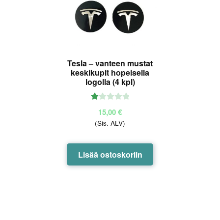
Tesla – vanteen mustat
keskikupit hopeisella
logolla (4 kpl)
Ar
15,00
€
vo
(Sis. ALV)
ste
lu
tu
Lisää ostoskoriin
ott
ee
sta
:
1.
00