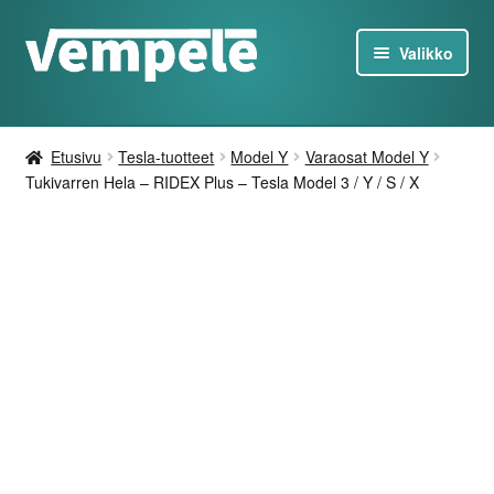
Siirry
Siirry
Valikko
navigointiin
sisältöön
Tesla-Tuotteet
Etusivu
Tesla-tuotteet
Model Y
Varaosat Model Y
Laturit
Tukivarren Hela – RIDEX Plus – Tesla Model 3 / Y / S / X
Tarjoukset
Tietoa
Ota yhteyttä
FI