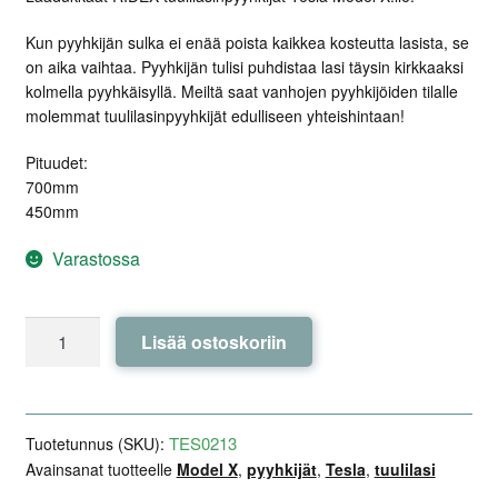
Kun pyyhkijän sulka ei enää poista kaikkea kosteutta lasista, se
on aika vaihtaa. Pyyhkijän tulisi puhdistaa lasi täysin kirkkaaksi
kolmella pyyhkäisyllä. Meiltä saat vanhojen pyyhkijöiden tilalle
molemmat tuulilasinpyyhkijät edulliseen yhteishintaan!
Pituudet:
700mm
450mm
Varastossa
Tuulilasinpyyhkijät
Lisää ostoskoriin
RIDEX
-
Tesla
Model
TES0213
Tuotetunnus (SKU):
X
Avainsanat tuotteelle
Model X
,
pyyhkijät
,
Tesla
,
tuulilasi
määrä