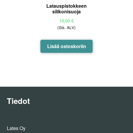
Latauspistokkeen
silikonisuoja
10,00
€
(Sis. ALV)
Lisää ostoskoriin
Tiedot
Lates Oy