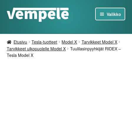
Siirry
Siirry
Valikko
navigointiin
sisältöön
Tesla-Tuotteet
Etusivu
Tesla-tuotteet
Model X
Tarvikkeet Model X
Laturit
Tarvikkeet ulkopuolelle Model X
Tuulilasinpyyhkijät RIDEX –
Tesla Model X
Tarjoukset
Tietoa
Ota yhteyttä
FI