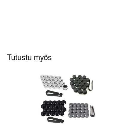
Sinun on
kirjauduttava sisään
kun haluat
kirjoittaa arvioinnin.
Tutustu myös