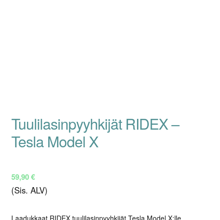
Tuulilasinpyyhkijät RIDEX –
Tesla Model X
59,90
€
(Sis. ALV)
Laadukkaat RIDEX tuulilasinpyyhkijät Tesla Model X:lle.