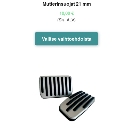
Mutterinsuojat 21 mm
10,00
€
(Sis. ALV)
Tällä
Valitse vaihtoehdoista
tuotteella
on
useampi
muunnelma.
Voit
tehdä
valinnat
tuotteen
sivulla.