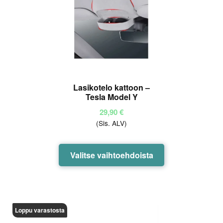
Lasikotelo kattoon –
Tesla Model Y
29,90
€
(Sis. ALV)
Tällä
Valitse vaihtoehdoista
tuotteella
on
useampi
muunnelma.
Loppu varastosta
Voit