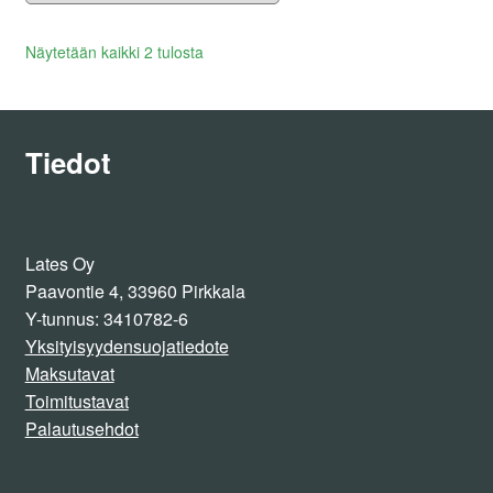
Lajiteltu
Näytetään kaikki 2 tulosta
uusimman
mukaan
Tiedot
Lates Oy
Paavontie 4, 33960 Pirkkala
Y-tunnus: 3410782-6
Yksityisyydensuojatiedote
Maksutavat
Toimitustavat
Palautusehdot