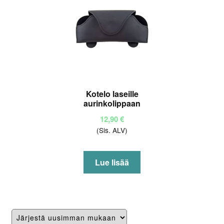
tehdä
valinnat
tuotteen
sivulla.
Kotelo laseille
aurinkolippaan
12,90
€
(Sis. ALV)
Lue lisää