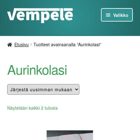
Siirry
Siirry
Valikko
navigointiin
sisältöön
Tesla-Tuotteet
Etusivu
Tuotteet avainsanalla “Aurinkolasi”
Laturit
Aurinkolasi
Tarjoukset
Tietoa
Ota yhteyttä
Lajiteltu
Näytetään kaikki 2 tulosta
uusimman
FI
mukaan