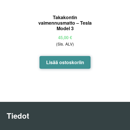
Takakontin
vaimennusmatto – Tesla
Model 3
45,00
€
(Sis. ALV)
Lisää ostoskoriin
Tiedot