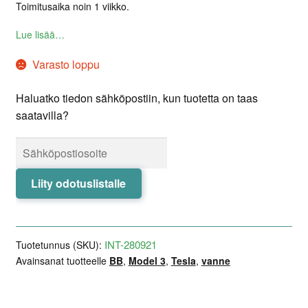
Toimitusaika noin 1 viikko.
Lue lisää…
Varasto loppu
Haluatko tiedon sähköpostiin, kun tuotetta on taas
saatavilla?
Liity odotuslistalle
INT-280921
Tuotetunnus (SKU):
Avainsanat tuotteelle
BB
,
Model 3
,
Tesla
,
vanne