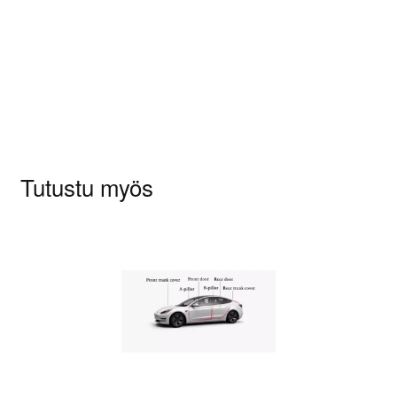
Sinun on
kirjauduttava sisään
kun haluat
kirjoittaa arvioinnin.
Tutustu myös