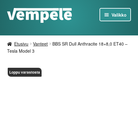
Siirry
Siirry
Valikko
navigointiin
sisältöön
Tesla-Tuotteet
Etusivu
Vanteet
BBS SR Dull Anthracite 18×8,0 ET40 –
Laturit
Tesla Model 3
Tarjoukset
Loppu varastosta
Tietoa
Ota yhteyttä
FI