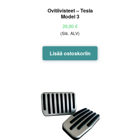
Ovitiivisteet – Tesla
Model 3
29,90
€
(Sis. ALV)
Lisää ostoskoriin