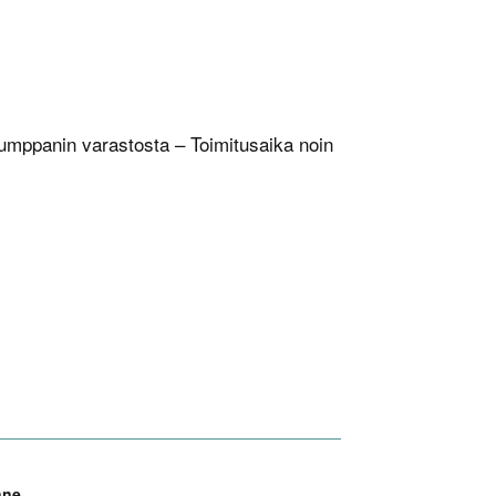
umppanin varastosta – Toimitusaika noin
nne