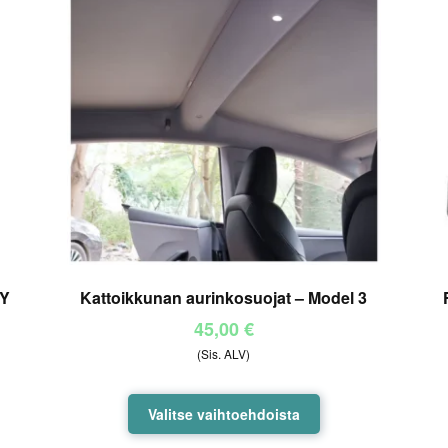
 Y
Kattoikkunan aurinkosuojat – Model 3
45,00
€
(Sis. ALV)
Tällä
Valitse vaihtoehdoista
tuotteella