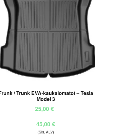
Frunk / Trunk EVA-kaukalomatot – Tesla
Model 3
25,00
€
-
Hintaluokka:
45,00
€
25,00 €
(Sis. ALV)
-