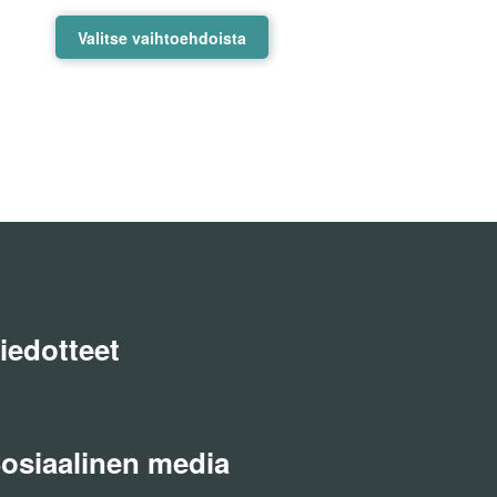
45,00 €
Tällä
Valitse vaihtoehdoista
tuotteella
on
useampi
muunnelma.
Voit
tehdä
valinnat
tuotteen
sivulla.
iedotteet
osiaalinen media