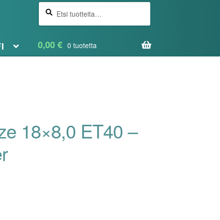
Etsi
Haku
0,00
€
FI
0 tuotetta
ze 18×8,0 ET40 –
r