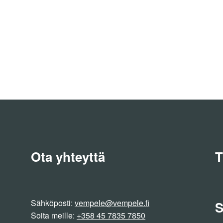
on
useampi
muunnelma.
Voit
tehdä
valinnat
tuotteen
sivulla.
Ota yhteyttä
T
Sähköposti:
vempele@vempele.fi
S
Soita meille:
+358 45 7835 7850