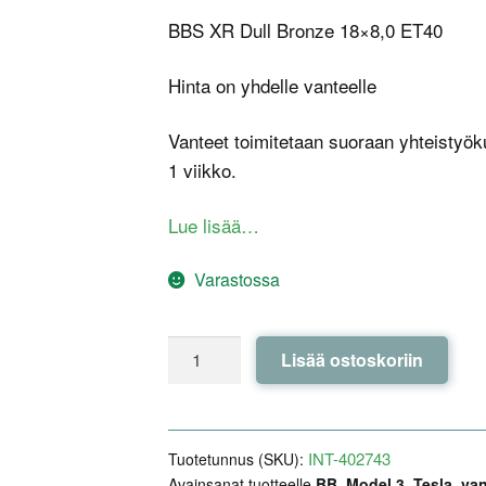
BBS XR Dull Bronze 18×8,0 ET40
Hinta on yhdelle vanteelle
Vanteet toimitetaan suoraan yhteistyök
1 viikko.
Lue lisää…
Varastossa
BBS
Lisää ostoskoriin
XR
Dull
Bronze
18x8,0
INT-402743
Tuotetunnus (SKU):
ET40
Avainsanat tuotteelle
BB
,
Model 3
,
Tesla
,
va