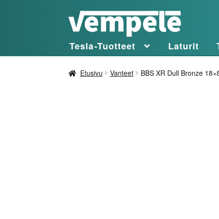
Siirry
Siirry
navigointiin
sisältöön
Tesla-Tuotteet
Laturit
Etusivu
Vanteet
BBS XR Dull Bronze 18×8