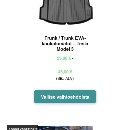
sivulla.
Frunk / Trunk EVA-
kaukalomatot – Tesla
Model 3
-
25,00
€
Hintaluokka:
45,00
€
(Sis. ALV)
25,00 €
-
45,00 €
Tällä
Valitse vaihtoehdoista
tuotteella
on
useampi
muunnelma.
Loppu varastosta
Voit