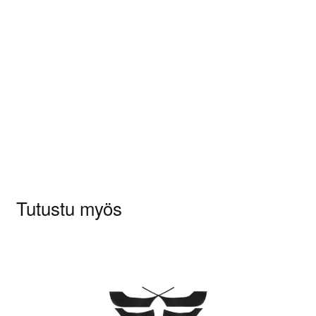
Tuotearvioita ei vielä ole.
Sinun on
kirjauduttava sisään
kun haluat
kirjoittaa arvioinnin.
Tutustu myös