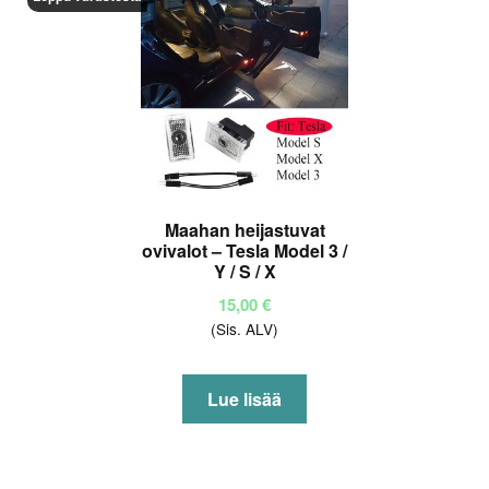
tehdä
valinnat
tuotteen
sivulla.
Maahan heijastuvat
ovivalot – Tesla Model 3 /
Y / S / X
15,00
€
(Sis. ALV)
Lue lisää