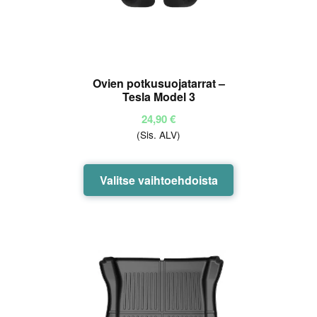
Ovien potkusuojatarrat –
Tesla Model 3
24,90
€
(Sis. ALV)
Tällä
Valitse vaihtoehdoista
tuotteella
on
useampi
muunnelma.
Voit
tehdä
valinnat
tuotteen