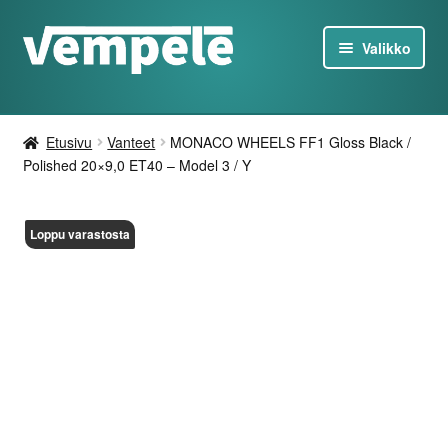
Siirry
Siirry
Valikko
navigointiin
sisältöön
Tesla-Tuotteet
Etusivu
Vanteet
MONACO WHEELS FF1 Gloss Black /
Laturit
Polished 20×9,0 ET40 – Model 3 / Y
Tarjoukset
Loppu varastosta
Tietoa
Ota yhteyttä
FI