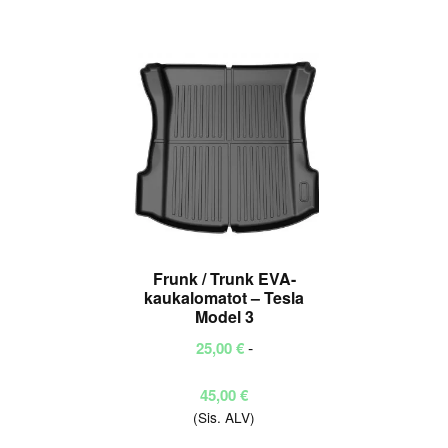
useampi
muunnelma.
Voit
tehdä
valinnat
tuotteen
sivulla.
Frunk / Trunk EVA-
kaukalomatot – Tesla
Model 3
-
25,00
€
Hintaluokka:
45,00
€
(Sis. ALV)
25,00 €
-