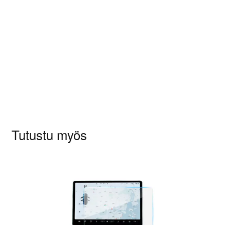
Tuotearvioita ei vielä ole.
Sinun on
kirjauduttava sisään
kun haluat
kirjoittaa arvioinnin.
Tutustu myös