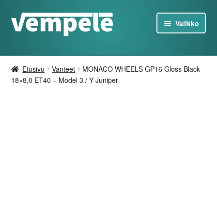
Siirry
Siirry
Valikko
navigointiin
sisältöön
Tesla-Tuotteet
Etusivu
Vanteet
MONACO WHEELS GP16 Gloss Black
Laturit
18×8,0 ET40 – Model 3 / Y Juniper
Tarjoukset
Tietoa
Ota yhteyttä
FI