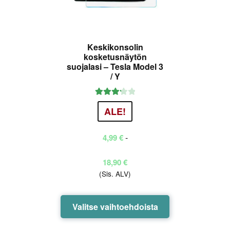
Keskikonsolin
kosketusnäytön
suojalasi – Tesla Model 3
/ Y
Arvostel
ALE!
u
tuotteest
-
4,99
€
a:
3.25
/
5
Hintaluokka:
18,90
€
(Sis. ALV)
4,99 €
-
18,90 €
Tällä
Valitse vaihtoehdoista
tuotteella
on