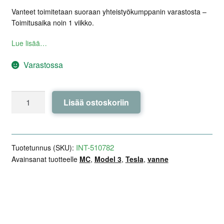
Vanteet toimitetaan suoraan yhteistyökumppanin varastosta –
Toimitusaika noin 1 viikko.
Lue lisää…
Varastossa
MONACO
Lisää ostoskoriin
WHEELS
GP16
Gloss
Black
INT-510782
Tuotetunnus (SKU):
18x8,0
Avainsanat tuotteelle
MC
,
Model 3
,
Tesla
,
vanne
ET40
-
Model
Lisätiedot
Arviot (0)
Kuvaus
3
/