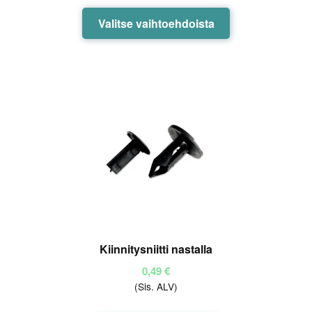
45,00 €
Tällä
Valitse vaihtoehdoista
tuotteella
on
useampi
muunnelma.
Voit
tehdä
valinnat
tuotteen
sivulla.
Kiinnitysniitti nastalla
0,49
€
(Sis. ALV)