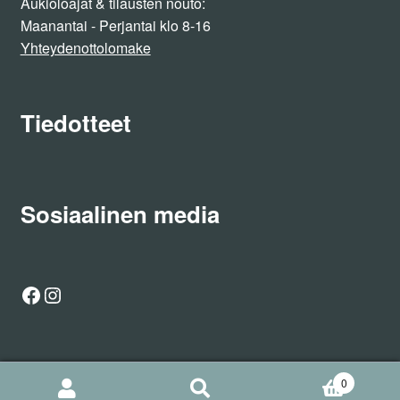
Aukioloajat & tilausten nouto:
Maanantai - Perjantai klo 8-16
Yhteydenottolomake
Tiedotteet
Sosiaalinen media
Facebook
Instagram
0
Etsi
Haku