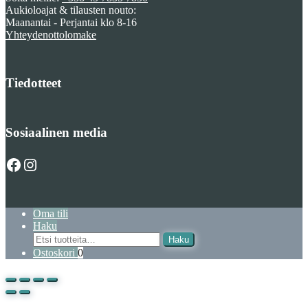
Aukioloajat & tilausten nouto:
Maanantai - Perjantai klo 8-16
Yhteydenottolomake
Tiedotteet
Sosiaalinen media
Facebook
Instagram
Oma tili
Haku
Etsi
Haku
Ostoskori
0