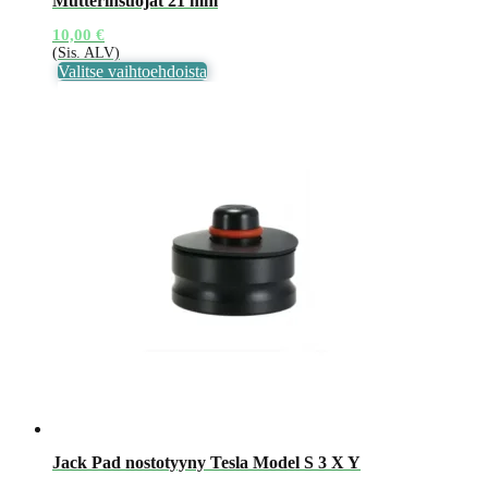
Mutterinsuojat 21 mm
10,00
€
(Sis. ALV)
Tällä
Valitse vaihtoehdoista
tuotteella
on
useampi
muunnelma.
Voit
tehdä
valinnat
tuotteen
sivulla.
Jack Pad nostotyyny Tesla Model S 3 X Y