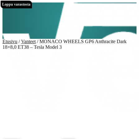
Siirry
Siirry
Loppu varastosta
Loppu varastosta
navigointiin
sisältöön
Etusivu
/
Vanteet
/
MONACO WHEELS GP6 Anthracite Dark
18×8,0 ET38 – Tesla Model 3