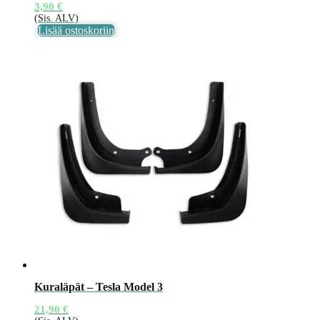
3,90
€
(Sis. ALV)
Lisää ostoskoriin
Kuraläpät – Tesla Model 3
21,90
€