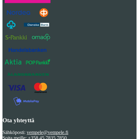
Ota yhteyttä
Sähköposti:
vempele@vempele.fi
Soita meille:
+358 45 7835 7850