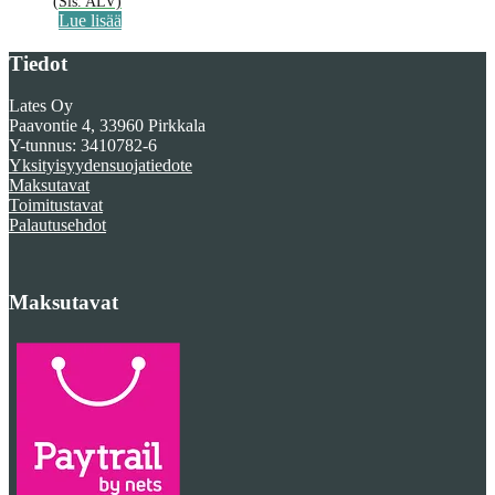
(Sis. ALV)
Lue lisää
Tiedot
Lates Oy
Paavontie 4, 33960 Pirkkala
Y-tunnus: 3410782-6
Yksityisyydensuojatiedote
Maksutavat
Toimitustavat
Palautusehdot
Maksutavat