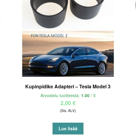
Kupinpidike Adapteri – Tesla Model 3
Arvostelu tuotteesta:
1.00
/ 5
2,00
€
(Sis. ALV)
Lue lisää
la