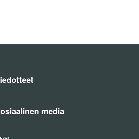
iedotteet
osiaalinen media
acebook
Instagram