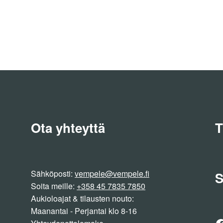
i
lma.
n
Ota yhteyttä
T
Sähköposti:
vempele@vempele.fi
S
Soita meille:
+358 45 7835 7850
Aukioloajat & tilausten nouto:
Maanantai - Perjantai klo 8-16
F