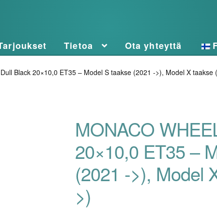
Tarjoukset
Tietoa
Ota yhteyttä
 Black 20×10,0 ET35 – Model S taakse (2021 ->), Model X taakse (
MONACO WHEELS 
20×10,0 ET35 – M
(2021 ->), Model X
>)