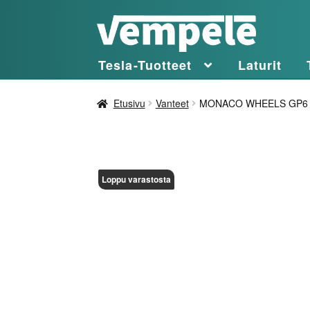
Siirry
Siirry
navigointiin
sisältöön
Tesla-Tuotteet
Laturit
Etusivu
Vanteet
MONACO WHEELS GP6 Dull
Loppu varastosta