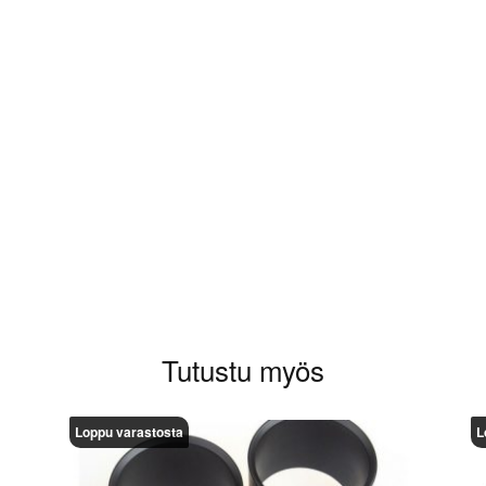
aluat kirjoittaa arvioinnin.
Tutustu myös
Loppu varastosta
L