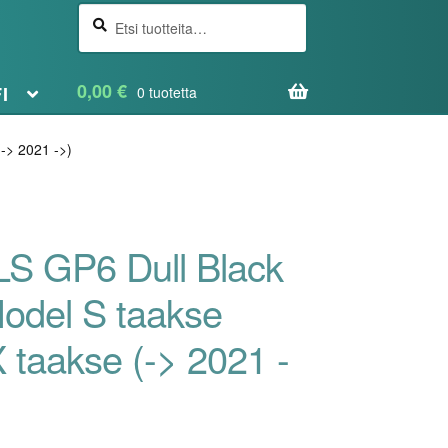
Etsi
Haku
0,00
€
FI
0 tuotetta
-> 2021 ->)
GP6 Dull Black
odel S taakse
 taakse (-> 2021 -