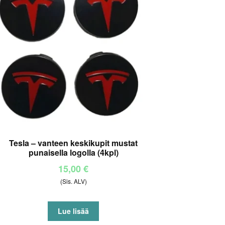
Tesla – vanteen keskikupit mustat
punaisella logolla (4kpl)
15,00
€
(Sis. ALV)
Lue lisää