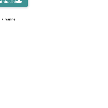
odotuslistalle
la
,
vanne