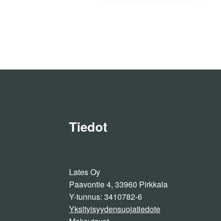
on
useamp
muunne
Voit
tehdä
valinnat
tuottee
sivulla.
Tiedot
Lates Oy
Paavontie 4, 33960 Pirkkala
Y-tunnus: 3410782-6
Yksityisyydensuojatiedote