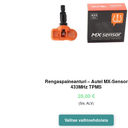
Rengaspaineanturi – Autel MX-Sensor
433MHz TPMS
28,00
€
(Sis. ALV)
Tällä
Valitse vaihtoehdoista
tuotteel