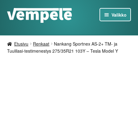
Siirry
Siirry
Valikko
navigointiin
sisältöön
Tesla-Tuotteet
Etusivu
Renkaat
Nankang Sportnex AS-2+ TM- ja
Laturit
Tuulilasi-testimenestys 275/35R21 103Y – Tesla Model Y
Tarjoukset
Tietoa
Ota yhteyttä
FI