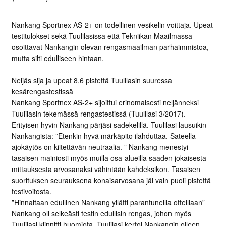
Nankang Sportnex AS-2+ on todellinen vesikelin voittaja. Upeat
testitulokset sekä Tuulilasissa että Tekniikan Maailmassa
osoittavat Nankangin olevan rengasmaailman parhaimmistoa,
mutta silti edulliseen hintaan.
Neljäs sija ja upeat 8,6 pistettä Tuulilasin suuressa
kesärengastestissä
Nankang Sportnex AS-2+ sijoittui erinomaisesti neljänneksi
Tuulilasin tekemässä rengastestissä (Tuulilasi 3/2017).
Erityisen hyvin Nankang pärjäsi sadekelillä. Tuulilasi lausuikin
Nankangista: ”Etenkin hyvä märkäpito ilahduttaa. Sateella
ajokäytös on kiitettävän neutraalia. ” Nankang menestyi
tasaisen mainiosti myös muilla osa-alueilla saaden jokaisesta
mittauksesta arvosanaksi vähintään kahdeksikon. Tasaisen
suorituksen seurauksena konaisarvosana jäi vain puoli pistettä
testivoitosta.
”Hinnaltaan edullinen Nankang yllätti parantuneilla otteillaan”
Nankang oli selkeästi testin edullisin rengas, johon myös
Tuulilasi kiinnitti huomiota. Tuulilasi kertoi Nankangin olleen