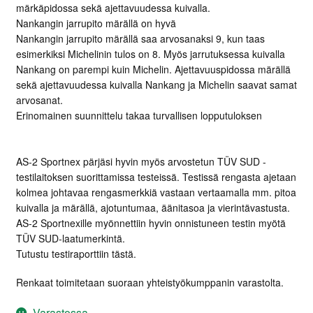
märkäpidossa sekä ajettavuudessa kuivalla.
Nankangin jarrupito märällä on hyvä
Nankangin jarrupito märällä saa arvosanaksi 9, kun taas
esimerkiksi Michelinin tulos on 8. Myös jarrutuksessa kuivalla
Nankang on parempi kuin Michelin. Ajettavuuspidossa märällä
sekä ajettavuudessa kuivalla Nankang ja Michelin saavat samat
arvosanat.
Erinomainen suunnittelu takaa turvallisen lopputuloksen
AS-2 Sportnex pärjäsi hyvin myös arvostetun TÜV SUD -
testilaitoksen suorittamissa testeissä. Testissä rengasta ajetaan
kolmea johtavaa rengasmerkkiä vastaan vertaamalla mm. pitoa
kuivalla ja märällä, ajotuntumaa, äänitasoa ja vierintävastusta.
AS-2 Sportnexille myönnettiin hyvin onnistuneen testin myötä
TÜV SUD-laatumerkintä.
Tutustu testiraporttiin tästä.
Renkaat toimitetaan suoraan yhteistyökumppanin varastolta.
Varastossa