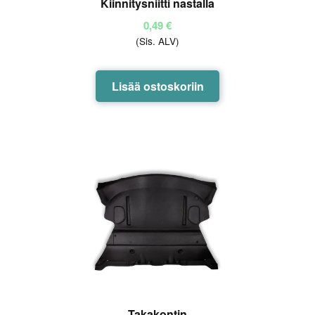
Kiinnitysniitti nastalla
0,49
€
(Sis. ALV)
Lisää ostoskoriin
Takakontin