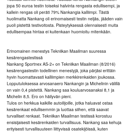
jopa 50 euroa testin toiseksi halvinta rengasta edullisempi, ja
kallein rengas oli peräti 79% Nankangia kalliimpi. Tästä
huolimatta Nankang oli erinomaisesti testin neljäs, jääden vain
puoli pistettä testivoitosta. Pisteytyksessä olennaisesti muita
edullisempaa hintaa ei kuitenkaan huomioitu mitenkään.
Erinomainen menestys Tekniikan Maailman suuressa
kesärengastestissä
Nankang Sportnex AS-2+ on Tekniikan Maailman (8/2016)
kesärengastestin todellinen menestyjä, joka pärjäsi erittäin
hyvin huomattavasti kalliimpien merkkirenkaiden joukossa.
Lopputuloksessa arvosanaero Nankangin ja Michelinin välillä
on vain 0,4 pistettä. Nankang saa kouluarvosanaksi 8,1 ja
Michelin 8,5. Ero on häilyvän pieni.
Tulos on herkkua kaikille autoilijoille, jotka haluavat ostaa
kesärenkaat edullisemmin ja luottaa siihen, että saavat
turvalliset renkaat. Tekniikan Maailman testissä korostuu
ensisijaisesti kesärenkaiden turvallisuus. Nankang saa kehuja
erityisesti turvallisuuteen liittyvissä osatekijöissä, kuten