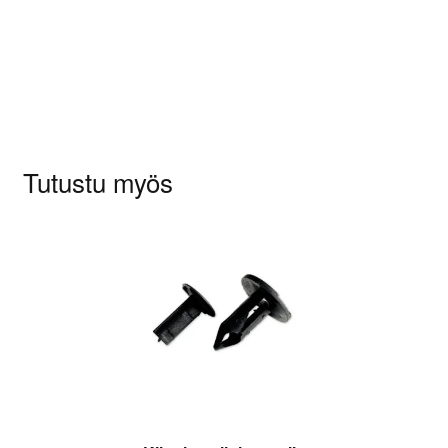
Sinun on
kirjauduttava sisään
kun haluat
kirjoittaa arvioinnin.
Tutustu myös