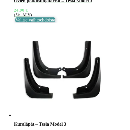
Ovien potkusuojatarrat – Tesla Model 3
24,90
€
(Sis. ALV)
Tällä
Valitse vaihtoehdoista
tuotteella
on
useampi
muunnelma.
Voit
tehdä
valinnat
tuotteen
sivulla.
Kuraläpät – Tesla Model 3