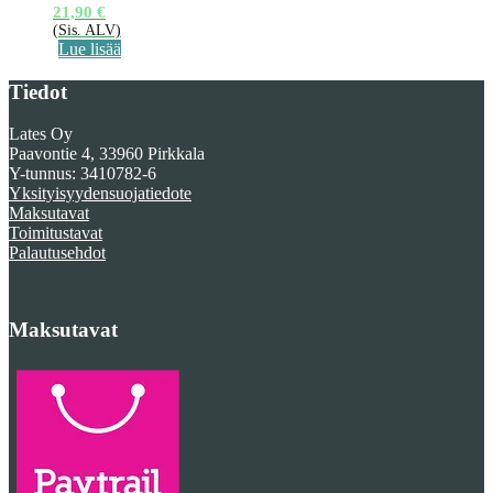
21,90
€
(Sis. ALV)
Lue lisää
Tiedot
Lates Oy
Paavontie 4, 33960 Pirkkala
Y-tunnus: 3410782-6
Yksityisyydensuojatiedote
Maksutavat
Toimitustavat
Palautusehdot
Maksutavat