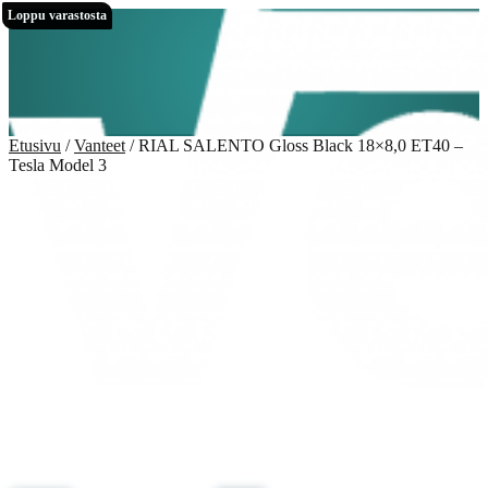
Siirry
Siirry
Loppu varastosta
Loppu varastosta
navigointiin
sisältöön
Etusivu
/
Vanteet
/
RIAL SALENTO Gloss Black 18×8,0 ET40 –
Tesla Model 3