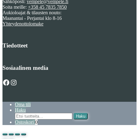
Sähköposti:
vempele@vempele.fi
Soita meille:
+358 45 7835 7850
Aukioloajat & tilausten nouto:
Maanantai - Perjantai klo 8-16
Yhteydenottolomake
Tiedotteet
Sosiaalinen media
Facebook
Instagram
Oma tili
Haku
Etsi
Haku
Ostoskori
0