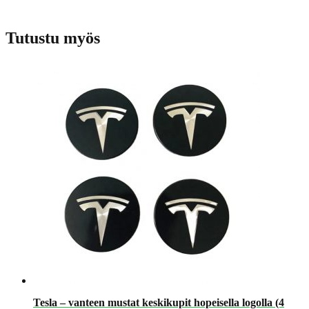
Tutustu myös
Tesla – vanteen mustat keskikupit hopeisella logolla (4