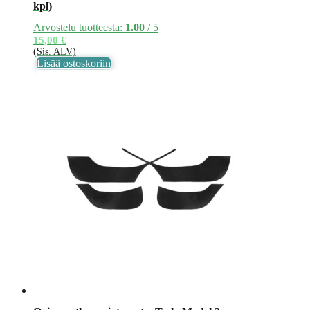
kpl)
Arvostelu tuotteesta:
1.00
/ 5
15,00
€
(Sis. ALV)
Lisää ostoskoriin