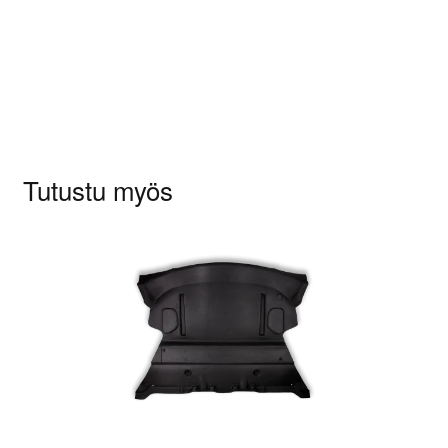
Sinun on
kirjauduttava sisään
kun haluat
kirjoittaa arvioinnin.
Tutustu myös