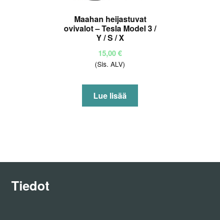
Maahan heijastuvat
ovivalot – Tesla Model 3 /
Y / S / X
15,00
€
(Sis. ALV)
Lue lisää
Tiedot