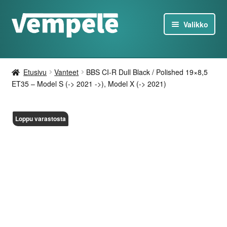
Siirry
Siirry
Valikko
navigointiin
sisältöön
Tesla-Tuotteet
Etusivu
Vanteet
BBS CI-R Dull Black / Polished 19×8,5
Laturit
ET35 – Model S (-> 2021 ->), Model X (-> 2021)
Tarjoukset
Loppu varastosta
Tietoa
Ota yhteyttä
FI